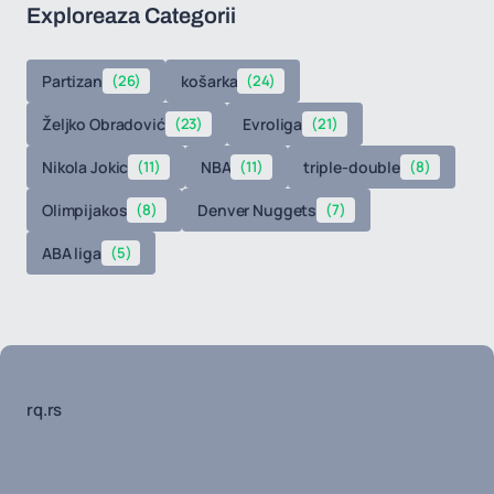
Exploreaza Categorii
Partizan
(26)
košarka
(24)
Željko Obradović
(23)
Evroliga
(21)
Nikola Jokic
(11)
NBA
(11)
triple-double
(8)
Olimpijakos
(8)
Denver Nuggets
(7)
ABA liga
(5)
rq.rs