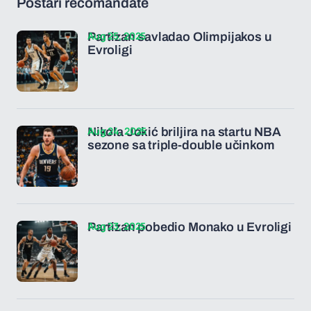
Postări recomandate
Aug 25, 2025
Partizan savladao Olimpijakos u
Evroligi
Aug 24, 2025
Nikola Jokić briljira na startu NBA
sezone sa triple-double učinkom
Aug 23, 2025
Partizan pobedio Monako u Evroligi