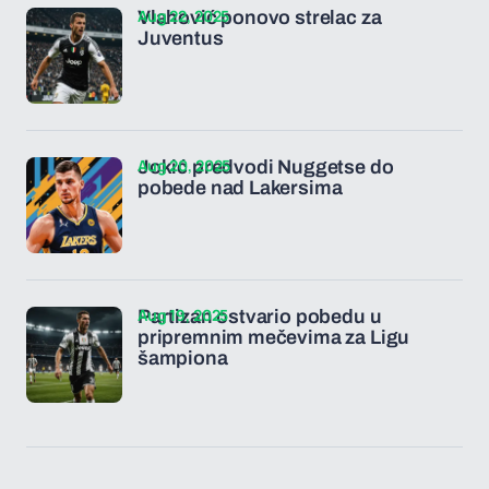
Aug 22, 2025
Vlahović ponovo strelac za
Juventus
Aug 20, 2025
Jokić predvodi Nuggetse do
pobede nad Lakersima
Aug 19, 2025
Partizan ostvario pobedu u
pripremnim mečevima za Ligu
šampiona