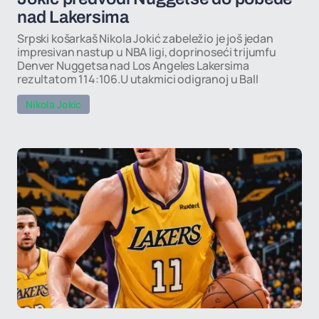
nad Lakersima
Srpski košarkaš Nikola Jokić zabeležio je još jedan
impresivan nastup u NBA ligi, doprinoseći trijumfu
Denver Nuggetsa nad Los Angeles Lakersima
rezultatom 114:106.U utakmici odigranoj u Ball
Nikola Jokic