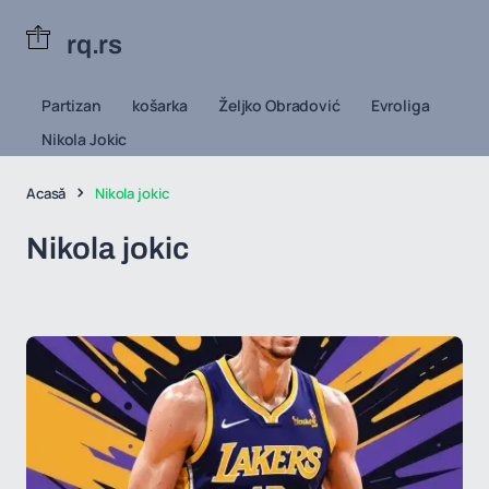
rq.rs
Partizan
košarka
Željko Obradović
Evroliga
Nikola Jokic
Acasă
Nikola jokic
Nikola jokic