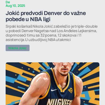
De
Aug 10, 2025
Jokić predvodi Denver do važne
pobede u NBA ligi
Srpski košarkaš Nikola Jokić zabeležio je triple-double
u pobedi Denver Nagetsa nad Los Anđeles Lejkersima,
doprinoseći timu sa 32 poena, 12 skokova i 11
asistencija.U uzbudljivoj NBA utakmici
Nikola Jokic