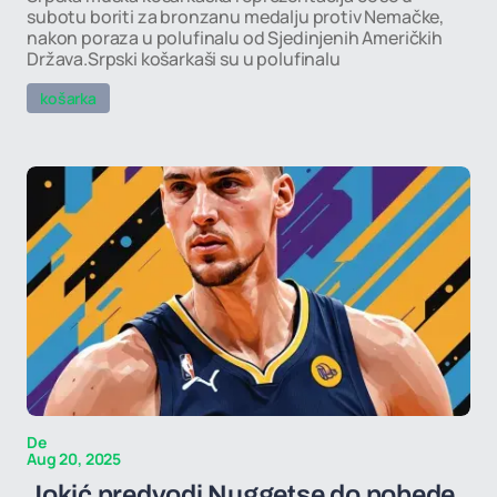
subotu boriti za bronzanu medalju protiv Nemačke,
nakon poraza u polufinalu od Sjedinjenih Američkih
Država.Srpski košarkaši su u polufinalu
košarka
De
Aug 20, 2025
Jokić predvodi Nuggetse do pobede