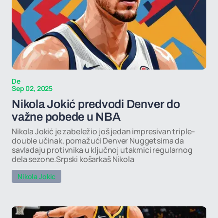
De
Sep 02, 2025
Nikola Jokić predvodi Denver do
važne pobede u NBA
Nikola Jokić je zabeležio još jedan impresivan triple-
double učinak, pomažući Denver Nuggetsima da
savladaju protivnika u ključnoj utakmici regularnog
dela sezone.Srpski košarkaš Nikola
Nikola Jokic