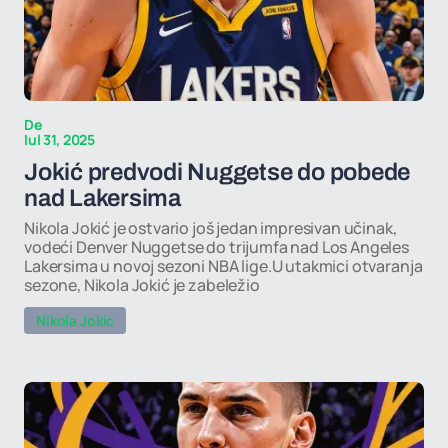
De
Iul 31, 2025
Jokić predvodi Nuggetse do pobede
nad Lakersima
Nikola Jokić je ostvario još jedan impresivan učinak,
vodeći Denver Nuggetse do trijumfa nad Los Angeles
Lakersima u novoj sezoni NBA lige.U utakmici otvaranja
sezone, Nikola Jokić je zabeležio
Nikola Jokic