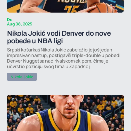
De
Aug 08, 2025
Nikola Jokić vodi Denver do nove
pobede u NBA ligi
Srpski košarkaš Nikola Jokić zabeležio je još jedan
impresivan nastup, postigavši triple-double u pobedi
Denver Nuggetsa nad rivalskom ekipom, čime je
učvrstio poziciju svog tima u Zapadnoj
Nikola Jokic