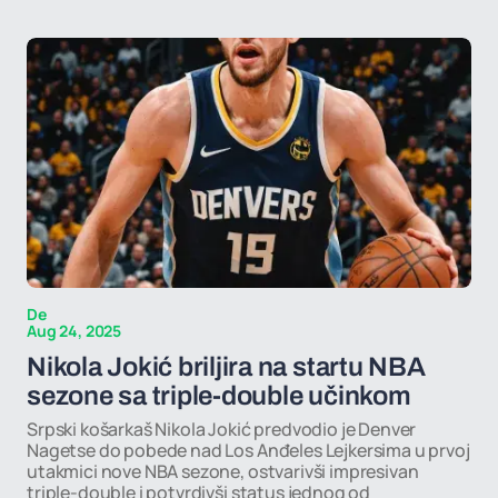
De
Aug 24, 2025
Nikola Jokić briljira na startu NBA
sezone sa triple-double učinkom
Srpski košarkaš Nikola Jokić predvodio je Denver
Nagetse do pobede nad Los Anđeles Lejkersima u prvoj
utakmici nove NBA sezone, ostvarivši impresivan
triple-double i potvrdivši status jednog od