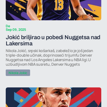
De
Sep 09, 2025
Jokić briljirao u pobedi Nuggetsa nad
Lakersima
Nikola Jokić, srpski košarkaš, zabeležio je još jedan
triple-double učinak, doprinoseći trijumfu Denver
Nuggetsa nad Los Angeles Lakersima u NBA ligi.U
uzbudljivom NBA susretu, Denver Nuggets
Nikola Jokic