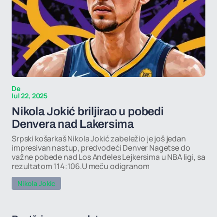
De
Iul 22, 2025
Nikola Jokić briljirao u pobedi
Denvera nad Lakersima
Srpski košarkaš Nikola Jokić zabeležio je još jedan
impresivan nastup, predvodeći Denver Nagetse do
važne pobede nad Los Anđeles Lejkersima u NBA ligi, sa
rezultatom 114:106.U meču odigranom
Nikola Jokic