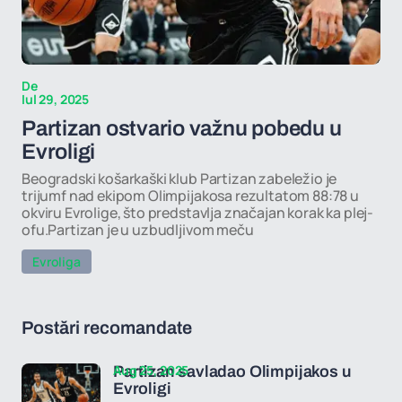
De
Iul 29, 2025
Partizan ostvario važnu pobedu u
Evroligi
Beogradski košarkaški klub Partizan zabeležio je
trijumf nad ekipom Olimpijakosa rezultatom 88:78 u
okviru Evrolige, što predstavlja značajan korak ka plej-
ofu.Partizan je u uzbudljivom meču
Evroliga
Postări recomandate
Aug 25, 2025
Partizan savladao Olimpijakos u
Evroligi