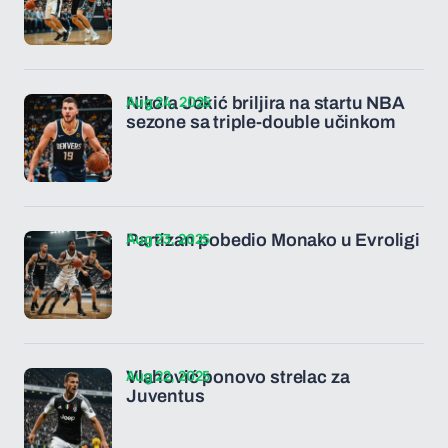
Aug 24, 2025
Nikola Jokić briljira na startu NBA
sezone sa triple-double učinkom
Aug 23, 2025
Partizan pobedio Monako u Evroligi
Aug 22, 2025
Vlahović ponovo strelac za
Juventus