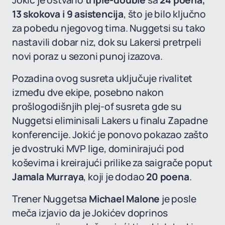
Jokić je ostvario
triple-double
sa
24 poena,
13 skokova i 9 asistencija
, što je bilo ključno
za pobedu njegovog tima. Nuggetsi su tako
nastavili dobar niz, dok su Lakersi pretrpeli
novi poraz u sezoni punoj izazova.
Pozadina ovog susreta uključuje rivalitet
između dve ekipe, posebno nakon
prošlogodišnjih plej-of susreta gde su
Nuggetsi eliminisali Lakers u finalu Zapadne
konferencije. Jokić je ponovo pokazao zašto
je dvostruki MVP lige, dominirajući pod
koševima i kreirajući prilike za saigrače poput
Jamala Murraya
, koji je dodao
20 poena
.
Trener Nuggetsa
Michael Malone
je posle
meča izjavio da je Jokićev doprinos