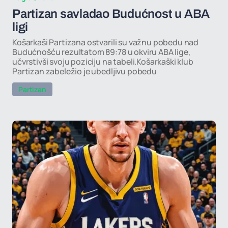
Partizan savladao Budućnost u ABA
ligi
Košarkaši Partizana ostvarili su važnu pobedu nad
Budućnošću rezultatom 89:78 u okviru ABA lige,
učvrstivši svoju poziciju na tabeli.Košarkaški klub
Partizan zabeležio je ubedljivu pobedu
Partizan