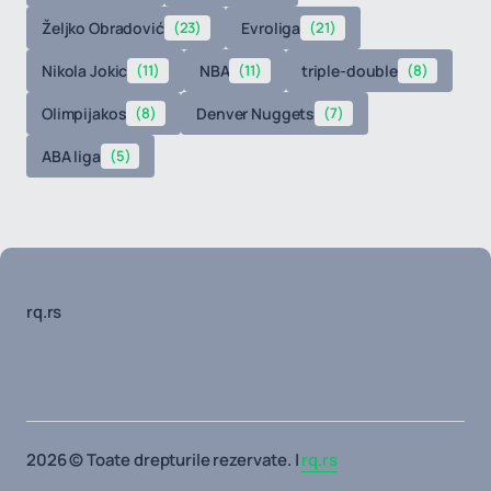
Željko Obradović
(23)
Evroliga
(21)
Nikola Jokic
(11)
NBA
(11)
triple-double
(8)
Olimpijakos
(8)
Denver Nuggets
(7)
ABA liga
(5)
rq.rs
2026 © Toate drepturile rezervate. |
rq.rs