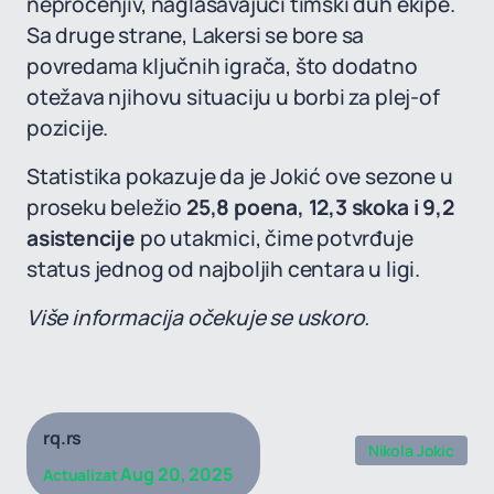
neprocenjiv, naglašavajući timski duh ekipe.
Sa druge strane, Lakersi se bore sa
povredama ključnih igrača, što dodatno
otežava njihovu situaciju u borbi za plej-of
pozicije.
Statistika pokazuje da je Jokić ove sezone u
proseku beležio
25,8 poena, 12,3 skoka i 9,2
asistencije
po utakmici, čime potvrđuje
status jednog od najboljih centara u ligi.
Više informacija očekuje se uskoro.
rq.rs
Nikola Jokic
Aug 20, 2025
Actualizat