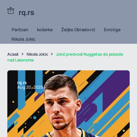
rq.rs
Partizan
košarka
Željko Obradović
Evroliga
Nikola Jokic
Acasă
Nikola Jokic
Jokić predvodi Nuggetse do pobede
nad Lakersima
rq.rs
Aug 20, 2025