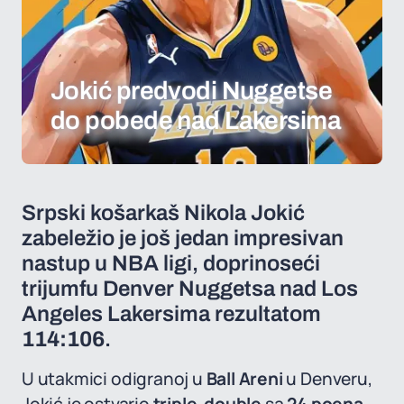
Jokić predvodi Nuggetse
do pobede nad Lakersima
Srpski košarkaš Nikola Jokić
zabeležio je još jedan impresivan
nastup u NBA ligi, doprinoseći
trijumfu Denver Nuggetsa nad Los
Angeles Lakersima rezultatom
114:106
.
U utakmici odigranoj u
Ball Areni
u Denveru,