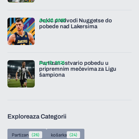
Aug 20, 2025
Jokić predvodi Nuggetse do
pobede nad Lakersima
Aug 19, 2025
Partizan ostvario pobedu u
pripremnim mečevima za Ligu
šampiona
Exploreaza Categorii
Partizan
(26)
košarka
(24)