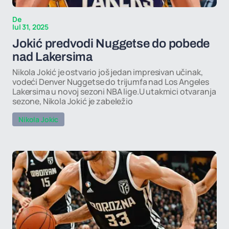
De
Iul 31, 2025
Jokić predvodi Nuggetse do pobede
nad Lakersima
Nikola Jokić je ostvario još jedan impresivan učinak,
vodeći Denver Nuggetse do trijumfa nad Los Angeles
Lakersima u novoj sezoni NBA lige.U utakmici otvaranja
sezone, Nikola Jokić je zabeležio
Nikola Jokic