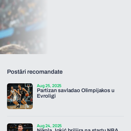
Postări recomandate
Aug 25, 2025
Partizan savladao Olimpijakos u
Evroligi
Aug 24, 2025
Nikola Jokić briljira na startu NBA