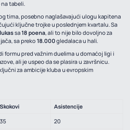
 na tabeli.
log tima, posebno naglašavajući ulogu kapitena
učujući ključne trojke u poslednjem kvartalu. Sa
lukas
sa
18 poena
, ali to nije bilo dovoljno za
ijača, sa preko
18.000
gledalaca u hali.
i formu pred važnim duelima u domaćoj ligi i
zove, ali je uspeo da se plasira u završnicu.
i ključni za ambicije kluba u evropskim
Skokovi
Asistencije
35
20