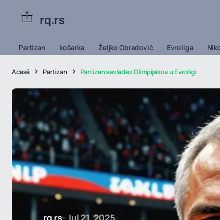
rq.rs
Partizan
košarka
Željko Obradović
Evroliga
Niko
Acasă
Partizan
Partizan savladao Olimpijakos u Evroligi
rq.rs
Iul 21, 2025