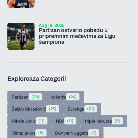
Aug 19, 2025
Partizan ostvario pobedu u
pripremnim mečevima za Ligu
šampiona
Exploreaza Categorii
Partizan
(26)
košarka
(24)
Željko Obradović
(23)
Evroliga
(21)
Nikola Jokic
(11)
NBA
(11)
triple-double
(8)
Olimpijakos
(8)
Denver Nuggets
(7)