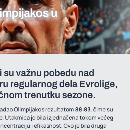
impijakos u
li su važnu pobedu nad
ru regularnog dela Evrolige,
učnom trenutku sezone.
avladao Olimpijakos rezultatom
88:83
, čime su
ige. Utakmica je bila izjednačena tokom većeg
oncentraciju i efikasnost. Ovo je bila druga