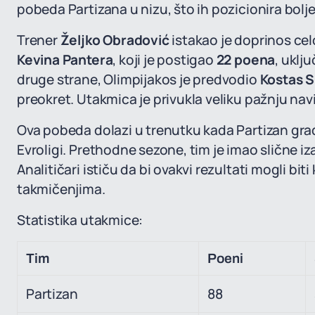
pobeda Partizana u nizu, što ih pozicionira bolje
Trener
Željko Obradović
istakao je doprinos ce
Kevina Pantera
, koji je postigao
22 poena
, uklj
druge strane, Olimpijakos je predvodio
Kostas S
preokret. Utakmica je privukla veliku pažnju nav
Ova pobeda dolazi u trenutku kada Partizan grad
Evroligi. Prethodne sezone, tim je imao slične iza
Analitičari ističu da bi ovakvi rezultati mogli bit
takmičenjima.
Statistika utakmice:
Tim
Poeni
Partizan
88