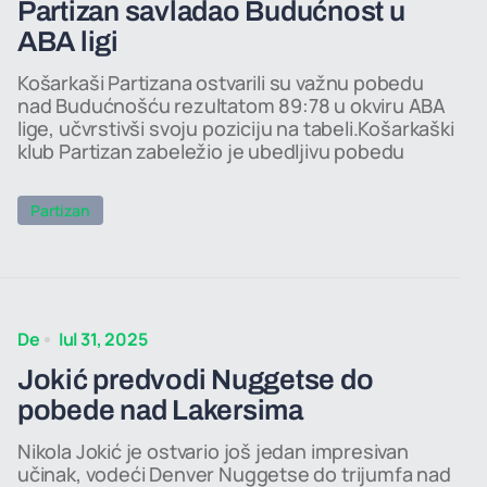
Partizan savladao Budućnost u
ABA ligi
Košarkaši Partizana ostvarili su važnu pobedu
nad Budućnošću rezultatom 89:78 u okviru ABA
lige, učvrstivši svoju poziciju na tabeli.Košarkaški
klub Partizan zabeležio je ubedljivu pobedu
Partizan
De
Iul 31, 2025
Jokić predvodi Nuggetse do
pobede nad Lakersima
Nikola Jokić je ostvario još jedan impresivan
učinak, vodeći Denver Nuggetse do trijumfa nad