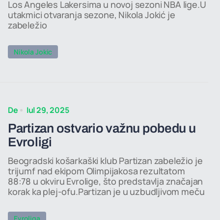
Los Angeles Lakersima u novoj sezoni NBA lige.U
utakmici otvaranja sezone, Nikola Jokić je
zabeležio
Nikola Jokic
De
Iul 29, 2025
Partizan ostvario važnu pobedu u
Evroligi
Beogradski košarkaški klub Partizan zabeležio je
trijumf nad ekipom Olimpijakosa rezultatom
88:78 u okviru Evrolige, što predstavlja značajan
korak ka plej-ofu.Partizan je u uzbudljivom meču
Evroliga