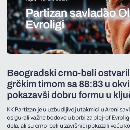
Partizan savladao Ol
Evroligi
Beogradski crno-beli ostvari
grčkim timom sa 88:83 u okvi
pokazavši dobru formu u klj
KK Partizan je u uzbudljivoj utakmici u Areni s
osigurali važne bodove u borbi za plej-of Evrol
dela, ali su crno-beli u završnici pokazali veću k