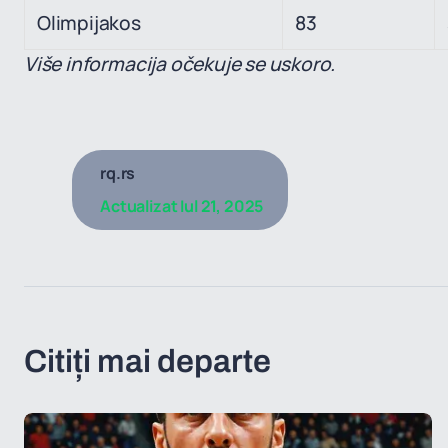
Olimpijakos
83
Više informacija očekuje se uskoro.
rq.rs
Actualizat
Iul 21, 2025
Citiți mai departe