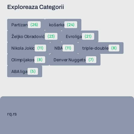
Exploreaza Categorii
Partizan
(26)
košarka
(24)
Željko Obradović
(23)
Evroliga
(21)
Nikola Jokic
(11)
NBA
(11)
triple-double
(8)
Olimpijakos
(8)
Denver Nuggets
(7)
ABA liga
(5)
rq.rs