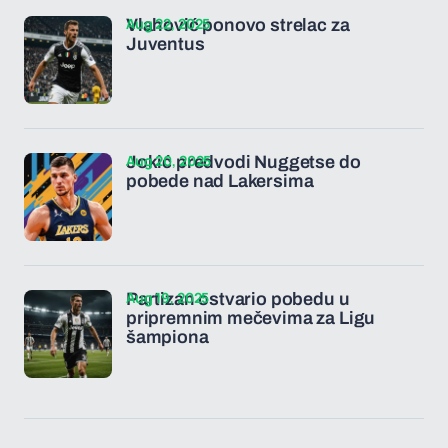
Aug 22, 2025
Vlahović ponovo strelac za
Juventus
Aug 20, 2025
Jokić predvodi Nuggetse do
pobede nad Lakersima
Aug 19, 2025
Partizan ostvario pobedu u
pripremnim mečevima za Ligu
šampiona