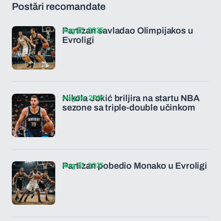
Postări recomandate
Aug 25, 2025
Partizan savladao Olimpijakos u
Evroligi
Aug 24, 2025
Nikola Jokić briljira na startu NBA
sezone sa triple-double učinkom
Aug 23, 2025
Partizan pobedio Monako u Evroligi