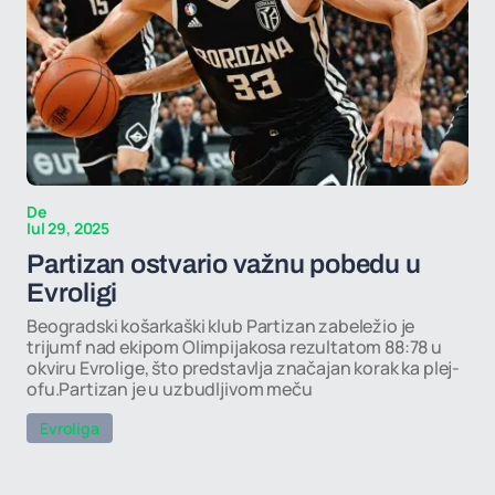
De
Iul 29, 2025
Partizan ostvario važnu pobedu u
Evroligi
Beogradski košarkaški klub Partizan zabeležio je
trijumf nad ekipom Olimpijakosa rezultatom 88:78 u
okviru Evrolige, što predstavlja značajan korak ka plej-
ofu.Partizan je u uzbudljivom meču
Evroliga