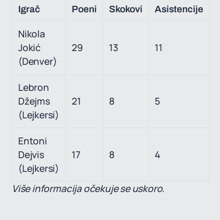
Igrač
Poeni
Skokovi
Asistencije
Nikola
Jokić
29
13
11
(Denver)
Lebron
Džejms
21
8
5
(Lejkersi)
Entoni
Dejvis
17
8
4
(Lejkersi)
Više informacija očekuje se uskoro.