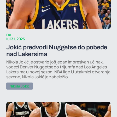
De
Iul 31, 2025
Jokić predvodi Nuggetse do pobede
nad Lakersima
Nikola Jokić je ostvario još jedan impresivan učinak,
vodeći Denver Nuggetse do trijumfa nad Los Angeles
Lakersima u novoj sezoni NBA lige.U utakmici otvaranja
sezone, Nikola Jokić je zabeležio
Nikola Jokic