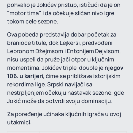
pohvalio je Jokićev pristup, ističući da je on
"motor tima" i da očekuje sličan nivo igre
tokom cele sezone.
Ova pobeda predstavlja dobar početak za
branioce titule, dok Lejkersi, predvođeni
Lebronom Džejmsom i Entonijem Dejvisom,
nisu uspeli da pruže jači otpor u ključnim
momentima. Jokićev triple-double je
njegov
106. u karijeri
, čime se približava istorijskim
rekordima lige. Srpski navijači sa
nestrpljenjem očekuju nastavak sezone, gde
Jokić može da potvrdi svoju dominaciju.
Za poređenje učinaka ključnih igrača u ovoj
utakmici: