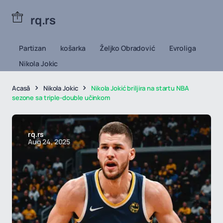
rq.rs
Partizan
košarka
Željko Obradović
Evroliga
Nikola Jokic
Acasă
Nikola Jokic
Nikola Jokić briljira na startu NBA
sezone sa triple-double učinkom
rq.rs
Aug 24, 2025