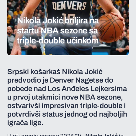
Nikola Jokić briljira na
startu NBA sezone sa
triple-double učinkom
Srpski košarkaš Nikola Jokić
predvodio je Denver Nagetse do
pobede nad Los Anđeles Lejkersima
u prvoj utakmici nove NBA sezone,
ostvarivši impresivan triple-double i
potvrdivši status jednog od najboljih
igrača lige.