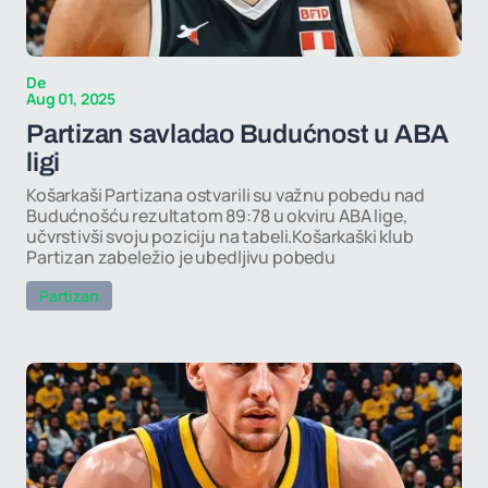
De
Aug 01, 2025
Partizan savladao Budućnost u ABA
ligi
Košarkaši Partizana ostvarili su važnu pobedu nad
Budućnošću rezultatom 89:78 u okviru ABA lige,
učvrstivši svoju poziciju na tabeli.Košarkaški klub
Partizan zabeležio je ubedljivu pobedu
Partizan