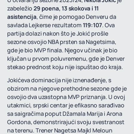
U otvaranju sezone 2023/24,
Nikola Jokić
je
zabeležio
29 poena, 13 skokova i 11
asistencija
, čime je pomogao Denveru da
savlada Lejkerse rezultatom
119:107
. Ova
partija dolazi nakon što je Jokić prošle
sezone osvojio NBA prsten sa Nagetsima,
gde je bio MVP finala. Njegov učinak je bio
ključan u prvom poluvremenu, gde je Denver
stekao prednost koju nije ispuštao do kraja.
Jokićeva dominacija nije iznenađenje, s
obzirom na njegove prethodne sezone gde je
osvojio dva uzastopna MVP priznanja. U ovoj
utakmici, srpski centar je efikasno sarađivao
sa saigračima poput Džamala Marija i Arona
Gordona, demonstrirajući svoju svestranost
na terenu. Trener Nagetsa Majkl Meloun