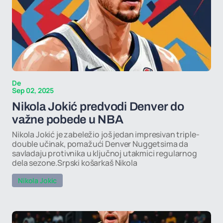
De
Sep 02, 2025
Nikola Jokić predvodi Denver do
važne pobede u NBA
Nikola Jokić je zabeležio još jedan impresivan triple-
double učinak, pomažući Denver Nuggetsima da
savladaju protivnika u ključnoj utakmici regularnog
dela sezone.Srpski košarkaš Nikola
Nikola Jokic