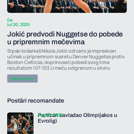
De
Iul 20, 2025
Jokić predvodi Nuggetse do pobede
u pripremnim mečevima
Srpski košarkaš Nikola Jokić ostvario je impresivan
učinak u pripremnom susretu Denver Nuggetsa protiv
Boston Celticsa, doprinoseći pobedi svog tima
rezultatom 107:103.U meču odigranom u okviru
Nikola Jokic
Postări recomandate
Aug 25, 2025
Partizan savladao Olimpijakos u
Evroligi