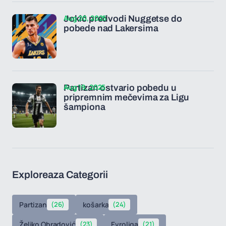
Aug 20, 2025
Jokić predvodi Nuggetse do
pobede nad Lakersima
Aug 19, 2025
Partizan ostvario pobedu u
pripremnim mečevima za Ligu
šampiona
Exploreaza Categorii
Partizan
(26)
košarka
(24)
Željko Obradović
(23)
Evroliga
(21)