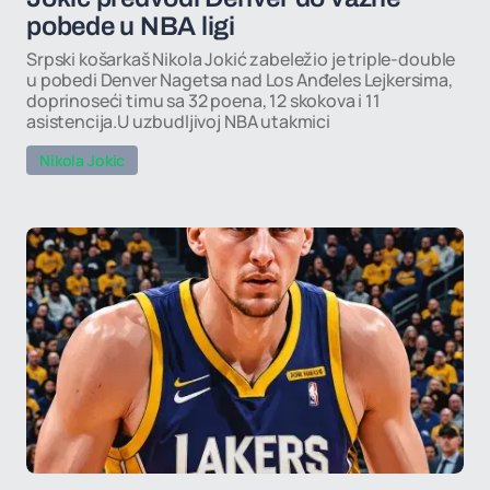
pobede u NBA ligi
Srpski košarkaš Nikola Jokić zabeležio je triple-double
u pobedi Denver Nagetsa nad Los Anđeles Lejkersima,
doprinoseći timu sa 32 poena, 12 skokova i 11
asistencija.U uzbudljivoj NBA utakmici
Nikola Jokic