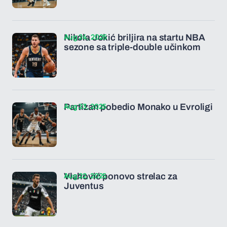
Aug 24, 2025
Nikola Jokić briljira na startu NBA
sezone sa triple-double učinkom
Aug 23, 2025
Partizan pobedio Monako u Evroligi
Aug 22, 2025
Vlahović ponovo strelac za
Juventus