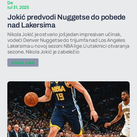
De
Iul 31, 2025
Jokić predvodi Nuggetse do pobede
nad Lakersima
Nikola Jokić je ostvario još jedan impresivan učinak,
vodeći Denver Nuggetse do trijumfa nad Los Angeles
Lakersima u novoj sezoni NBA lige.U utakmici otvaranja
sezone, Nikola Jokić je zabeležio
Nikola Jokic