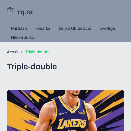
rq.rs
Partizan
košarka
Željko Obradović
Evroliga
Nikola Jokic
Acasă
Triple-double
Triple-double