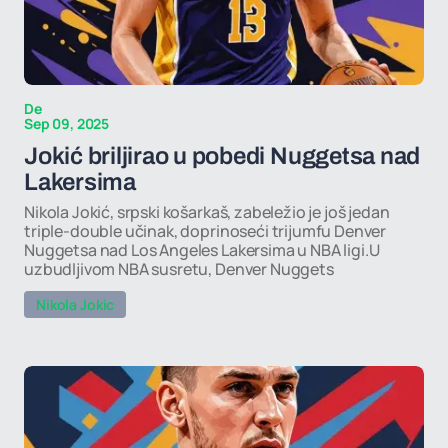
De
Sep 09, 2025
Jokić briljirao u pobedi Nuggetsa nad
Lakersima
Nikola Jokić, srpski košarkaš, zabeležio je još jedan
triple-double učinak, doprinoseći trijumfu Denver
Nuggetsa nad Los Angeles Lakersima u NBA ligi.U
uzbudljivom NBA susretu, Denver Nuggets
Nikola Jokic