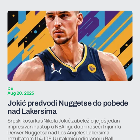
De
Aug 20, 2025
Jokić predvodi Nuggetse do pobede
nad Lakersima
Srpski košarkaš Nikola Jokić zabeležio je još jedan
impresivan nastup u NBA ligi, doprinoseći trijumfu
Denver Nuggetsa nad Los Angeles Lakersima
rezultatom 114:106.U utakmici odigranoj u Ball