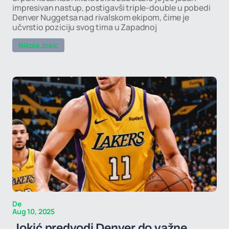
impresivan nastup, postigavši triple-double u pobedi
Denver Nuggetsa nad rivalskom ekipom, čime je
učvrstio poziciju svog tima u Zapadnoj
Nikola Jokic
De
Aug 10, 2025
Jokić predvodi Denver do važne