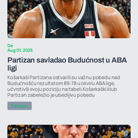
De
Aug 01, 2025
Partizan savladao Budućnost u ABA
ligi
Košarkaši Partizana ostvarili su važnu pobedu nad
Budućnošću rezultatom 89:78 u okviru ABA lige,
učvrstivši svoju poziciju na tabeli.Košarkaški klub
Partizan zabeležio je ubedljivu pobedu
Partizan