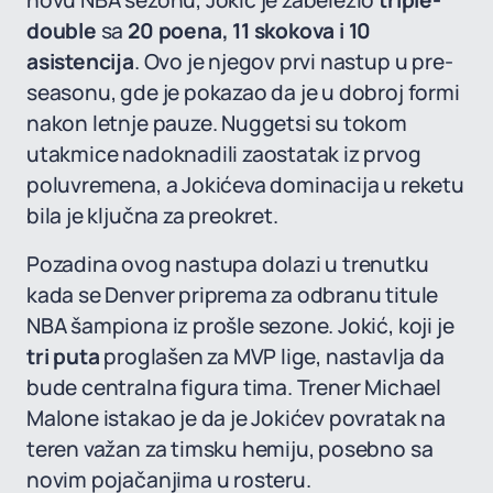
novu NBA sezonu, Jokić je zabeležio
triple-
double
sa
20 poena, 11 skokova i 10
asistencija
. Ovo je njegov prvi nastup u pre-
seasonu, gde je pokazao da je u dobroj formi
nakon letnje pauze. Nuggetsi su tokom
utakmice nadoknadili zaostatak iz prvog
poluvremena, a Jokićeva dominacija u reketu
bila je ključna za preokret.
Pozadina ovog nastupa dolazi u trenutku
kada se Denver priprema za odbranu titule
NBA šampiona iz prošle sezone. Jokić, koji je
tri puta
proglašen za MVP lige, nastavlja da
bude centralna figura tima. Trener Michael
Malone istakao je da je Jokićev povratak na
teren važan za timsku hemiju, posebno sa
novim pojačanjima u rosteru.