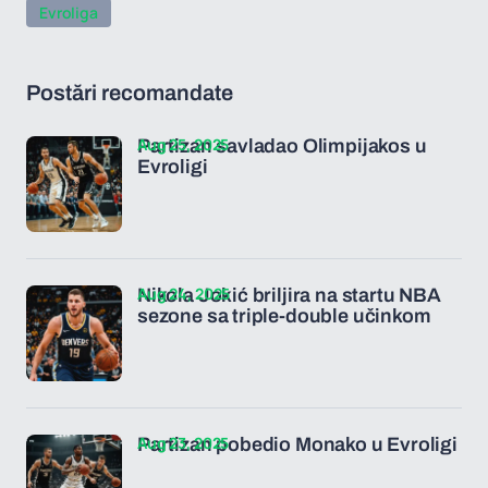
Evroliga
Postări recomandate
Aug 25, 2025
Partizan savladao Olimpijakos u
Evroligi
Aug 24, 2025
Nikola Jokić briljira na startu NBA
sezone sa triple-double učinkom
Aug 23, 2025
Partizan pobedio Monako u Evroligi