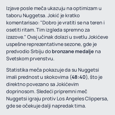
Izjave posle meča ukazuju na optimizam u
taboru Nuggetsa. Jokić je kratko
komentarisao: "Dobro je vratiti se na teren i
osetiti ritam. Tim izgleda spremno za
izazove." Ovaj učinak dolazi u svetlu Jokićeve
uspešne reprezentativne sezone, gde je
predvodio Srbiju do
bronzane medalje
na
Svetskom prvenstvu.
Statistika meča pokazuje da su Nuggetsi
imali prednost u skokovima (
48:40
), što je
direktno povezano sa Jokićevim
doprinosom. Sledeći pripremni meč
Nuggetsi igraju protiv Los Angeles Clippersa,
gde se očekuje dalji napredak tima.