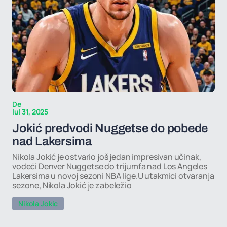
De
Iul 31, 2025
Jokić predvodi Nuggetse do pobede
nad Lakersima
Nikola Jokić je ostvario još jedan impresivan učinak,
vodeći Denver Nuggetse do trijumfa nad Los Angeles
Lakersima u novoj sezoni NBA lige.U utakmici otvaranja
sezone, Nikola Jokić je zabeležio
Nikola Jokic