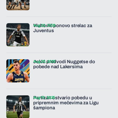
Aug 22, 2025
Vlahović ponovo strelac za
Juventus
Aug 20, 2025
Jokić predvodi Nuggetse do
pobede nad Lakersima
Aug 19, 2025
Partizan ostvario pobedu u
pripremnim mečevima za Ligu
šampiona