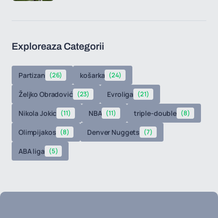
Exploreaza Categorii
Partizan
(26)
košarka
(24)
Željko Obradović
(23)
Evroliga
(21)
Nikola Jokic
(11)
NBA
(11)
triple-double
(8)
Olimpijakos
(8)
Denver Nuggets
(7)
ABA liga
(5)