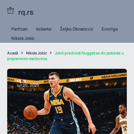
rq.rs
Partizan
košarka
Željko Obradović
Evroliga
Nikola Jokic
Acasă
Nikola Jokic
Jokić predvodi Nuggetse do pobede u
pripremnim mečevima
rq.rs
Iul 20, 2025