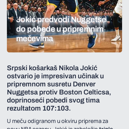
Jokić predvodi Nuggetse
do pobede u pripremnim
mečevima
Srpski košarkaš Nikola Jokić
ostvario je impresivan učinak u
pripremnom susretu Denver
Nuggetsa protiv Boston Celticsa,
doprinoseći pobedi svog tima
rezultatom
107:103
.
U meču odigranom u okviru priprema za