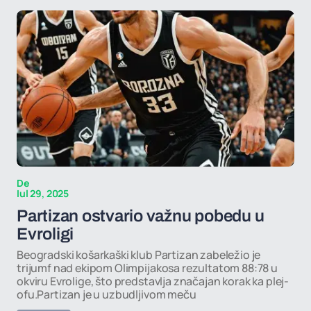
De
Iul 29, 2025
Partizan ostvario važnu pobedu u
Evroligi
Beogradski košarkaški klub Partizan zabeležio je
trijumf nad ekipom Olimpijakosa rezultatom 88:78 u
okviru Evrolige, što predstavlja značajan korak ka plej-
ofu.Partizan je u uzbudljivom meču