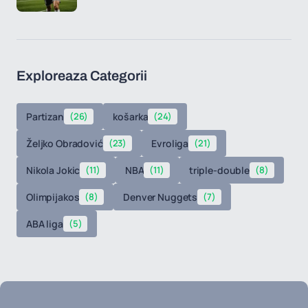
Exploreaza Categorii
Partizan
(26)
košarka
(24)
Željko Obradović
(23)
Evroliga
(21)
Nikola Jokic
(11)
NBA
(11)
triple-double
(8)
Olimpijakos
(8)
Denver Nuggets
(7)
ABA liga
(5)