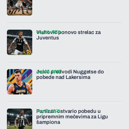
Aug 22, 2025
Vlahović ponovo strelac za
Juventus
Aug 20, 2025
Jokić predvodi Nuggetse do
pobede nad Lakersima
Aug 19, 2025
Partizan ostvario pobedu u
pripremnim mečevima za Ligu
šampiona