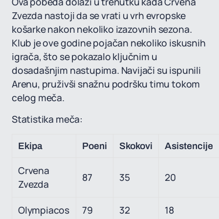
Ova pobeda dolazi u trenutku kada Crvena
Zvezda nastoji da se vrati u vrh evropske
košarke nakon nekoliko izazovnih sezona.
Klub je ove godine pojačan nekoliko iskusnih
igrača, što se pokazalo ključnim u
dosadašnjim nastupima. Navijači su ispunili
Arenu, pruživši snažnu podršku timu tokom
celog meča.
Statistika meča:
Ekipa
Poeni
Skokovi
Asistencije
Crvena
87
35
20
Zvezda
Olympiacos
79
32
18