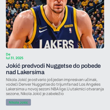
De
Iul 31, 2025
Jokić predvodi Nuggetse do pobede
nad Lakersima
Nikola Jokić je ostvario još jedan impresivan učinak,
vodeći Denver Nuggetse do trijumfa nad Los Angeles
Lakersima u novoj sezoni NBA lige.U utakmici otvaranja
sezone, Nikola Jokić je zabeležio
Nikola Jokic