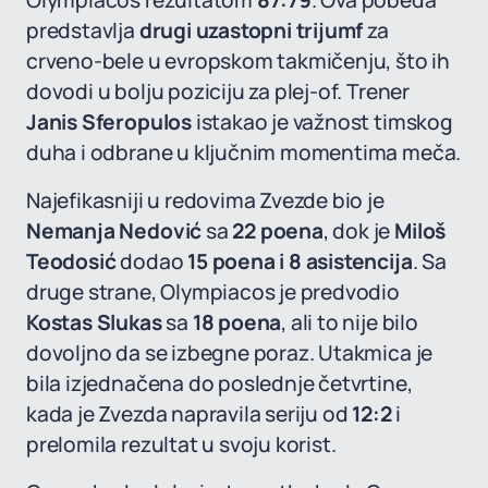
Olympiacos rezultatom
87:79
. Ova pobeda
predstavlja
drugi uzastopni trijumf
za
crveno-bele u evropskom takmičenju, što ih
dovodi u bolju poziciju za plej-of. Trener
Janis Sferopulos
istakao je važnost timskog
duha i odbrane u ključnim momentima meča.
Najefikasniji u redovima Zvezde bio je
Nemanja Nedović
sa
22 poena
, dok je
Miloš
Teodosić
dodao
15 poena i 8 asistencija
. Sa
druge strane, Olympiacos je predvodio
Kostas Slukas
sa
18 poena
, ali to nije bilo
dovoljno da se izbegne poraz. Utakmica je
bila izjednačena do poslednje četvrtine,
kada je Zvezda napravila seriju od
12:2
i
prelomila rezultat u svoju korist.