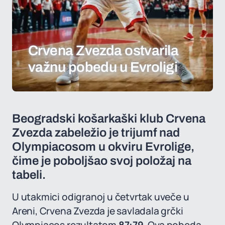
Crvena Zvezda ostvarila
važnu pobedu u Evroligi
Beogradski košarkaški klub Crvena
Zvezda zabeležio je trijumf nad
Olympiacosom u okviru Evrolige,
čime je poboljšao svoj položaj na
tabeli.
U utakmici odigranoj u četvrtak uveče u
Areni, Crvena Zvezda je savladala grčki