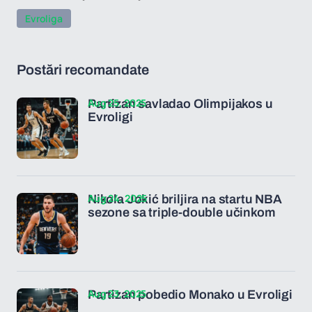
Evroliga
Postări recomandate
Aug 25, 2025
Partizan savladao Olimpijakos u
Evroligi
Aug 24, 2025
Nikola Jokić briljira na startu NBA
sezone sa triple-double učinkom
Aug 23, 2025
Partizan pobedio Monako u Evroligi