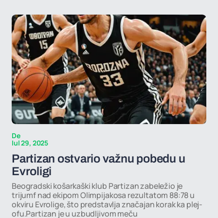
De
Iul 29, 2025
Partizan ostvario važnu pobedu u
Evroligi
Beogradski košarkaški klub Partizan zabeležio je
trijumf nad ekipom Olimpijakosa rezultatom 88:78 u
okviru Evrolige, što predstavlja značajan korak ka plej-
ofu.Partizan je u uzbudljivom meču