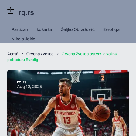
rq.rs
Partizan
košarka
Željko Obradović
Evroliga
Nikola Jokic
Acasă
Crvena zvezda
Crvena Zvezda ostvarila važnu
pobedu u Evroligi
rq.rs
Aug 12, 2025