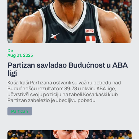
De
Aug 01, 2025
Partizan savladao Budućnost u ABA
ligi
Košarkaši Partizana ostvarili su važnu pobedu nad
Budućnošću rezultatom 89:78 u okviru ABA lige,
učvrstivši svoju poziciju na tabeli.Košarkaški klub
Partizan zabeležio je ubedljivu pobedu
Partizan