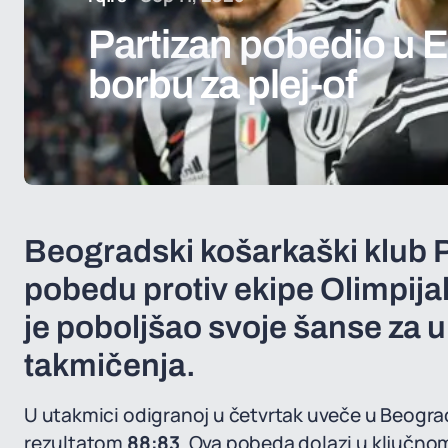
Partizan pobedio u Ev
borbu za plej-of
Beogradski košarkaški klub P
pobedu protiv ekipe Olimpija
je poboljšao svoje šanse za ul
takmičenja.
U utakmici odigranoj u četvrtak uveče u Beograd
rezultatom
88:83
. Ova pobeda dolazi u ključno