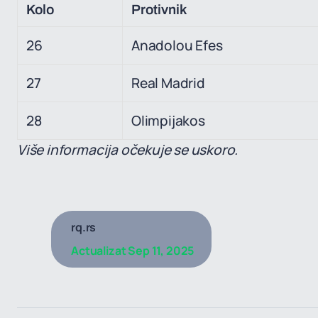
Kolo
Protivnik
26
Anadolou Efes
27
Real Madrid
28
Olimpijakos
Više informacija očekuje se uskoro.
rq.rs
Actualizat
Sep 11, 2025