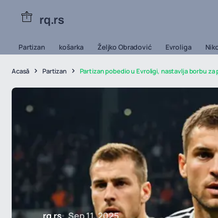
rq.rs
Partizan
košarka
Željko Obradović
Evroliga
Niko
Acasă
Partizan
Partizan pobedio u Evroligi, nastavlja borbu za 
rq.rs
Sep 11, 2025