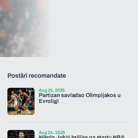
Postări recomandate
Aug 25, 2025
Partizan savladao Olimpijakos u
Evroligi
Aug 24, 2025
Nikola Jokić briljira na startu NBA