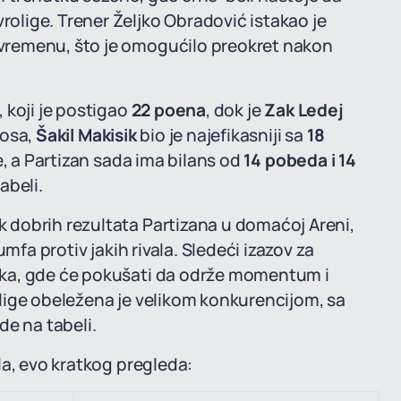
lige. Trener Željko Obradović istakao je
vremenu, što je omogućilo preokret nakon
, koji je postigao
22 poena
, dok je
Zak Ledej
kosa,
Šakil Makisik
bio je najefikasniji sa
18
ge, a Partizan sada ima bilans od
14 pobeda i 14
abeli.
dobrih rezultata Partizana u domaćoj Areni,
mfa protiv jakih rivala. Sledeći izazov za
aka, gde će pokušati da održe momentum i
rolige obeležena je velikom konkurencijom, sa
de na tabeli.
la, evo kratkog pregleda: