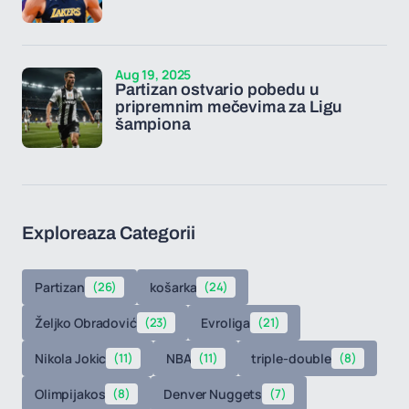
Aug 19, 2025
Partizan ostvario pobedu u
pripremnim mečevima za Ligu
šampiona
Exploreaza Categorii
Partizan
(26)
košarka
(24)
Željko Obradović
(23)
Evroliga
(21)
Nikola Jokic
(11)
NBA
(11)
triple-double
(8)
Olimpijakos
(8)
Denver Nuggets
(7)