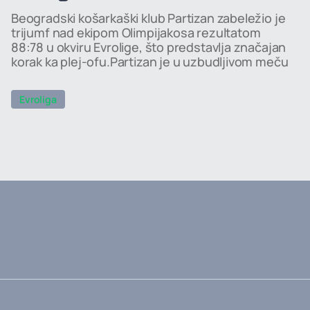
Beogradski košarkaški klub Partizan zabeležio je
trijumf nad ekipom Olimpijakosa rezultatom
88:78 u okviru Evrolige, što predstavlja značajan
korak ka plej-ofu.Partizan je u uzbudljivom meču
Evroliga