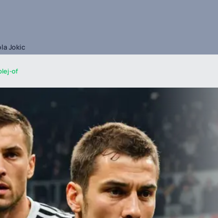
la Jokic
plej-of