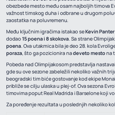
obezbede mesto među osam najboljih timova Evro
važnost timskog duha i odbrane u drugom polu
zaostatka na poluvremenu.
Među ključnim igračima istakao se
Kevin Panter
dodao
15 poena i 8 skokova
. Sa strane Olimpija
poena
. Ova utakmica bila je deo 28. kola Evroli
poraza
, što ga pozicionira na
deveto mesto
na t
Pobeda nad Olimpijakosom predstavlja nastavak 
gde su ove sezone zabeležili nekoliko važnih triju
beogradski tim biće gostovanje kod ekipe Mon
približe se cilju ulaska u plej-of. Ova sezona Ev
timovima poput Real Madrida i Barselone koji vo
Za poređenje rezultata u poslednjih nekoliko ko