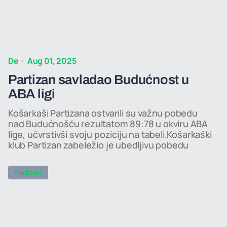
De
Aug 01, 2025
Partizan savladao Budućnost u
ABA ligi
Košarkaši Partizana ostvarili su važnu pobedu
nad Budućnošću rezultatom 89:78 u okviru ABA
lige, učvrstivši svoju poziciju na tabeli.Košarkaški
klub Partizan zabeležio je ubedljivu pobedu
Partizan