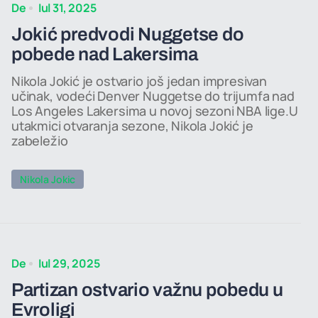
De
Iul 31, 2025
Jokić predvodi Nuggetse do
pobede nad Lakersima
Nikola Jokić je ostvario još jedan impresivan
učinak, vodeći Denver Nuggetse do trijumfa nad
Los Angeles Lakersima u novoj sezoni NBA lige.U
utakmici otvaranja sezone, Nikola Jokić je
zabeležio
Nikola Jokic
De
Iul 29, 2025
Partizan ostvario važnu pobedu u
Evroligi