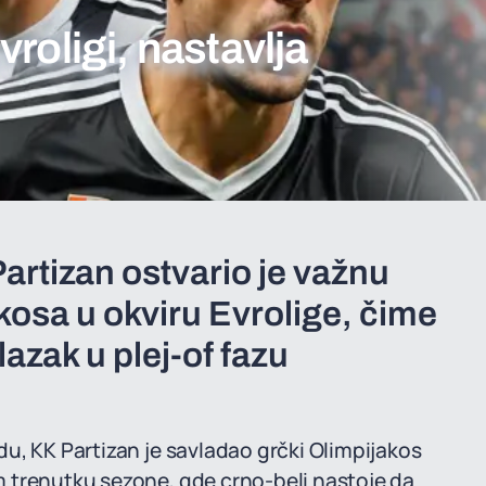
roligi, nastavlja
artizan ostvario je važnu
kosa u okviru Evrolige, čime
azak u plej-of fazu
u, KK Partizan je savladao grčki Olimpijakos
m trenutku sezone, gde crno-beli nastoje da