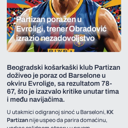
Partizan poražen u
Evroligi, trener Obradović
izrazio nezadovoljstvo
Beogradski košarkaški klub Partizan
doživeo je poraz od Barselone u
okviru Evrolige, sa rezultatom 78-
67, što je izazvalo kritike unutar tima
i među navijačima.
U utakmici odigranoj sinoć u Barseloni,
KK
Partizan
nije uspeo da parira domaćinu,