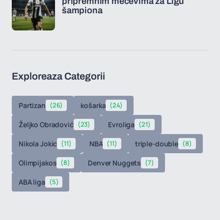
pripremnim mečevima za Ligu
šampiona
Exploreaza Categorii
Partizan
(26)
košarka
(24)
Željko Obradović
(23)
Evroliga
(21)
Nikola Jokic
(11)
NBA
(11)
triple-double
(8)
Olimpijakos
(8)
Denver Nuggets
(7)
ABA liga
(5)