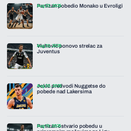
Aug 23, 2025
Partizan pobedio Monako u Evroligi
Aug 22, 2025
Vlahović ponovo strelac za
Juventus
Aug 20, 2025
Jokić predvodi Nuggetse do
pobede nad Lakersima
Aug 19, 2025
Partizan ostvario pobedu u