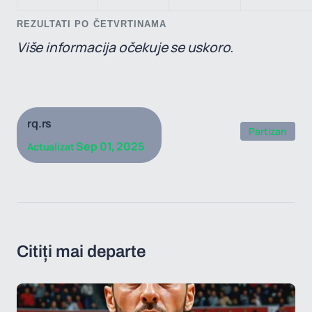
REZULTATI PO ČETVRTINAMA
Više informacija očekuje se uskoro.
rq.rs
Partizan
Sep 01, 2025
Actualizat
Citiți mai departe