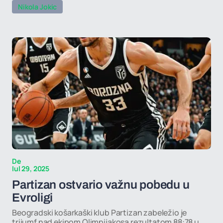
Nikola Jokic
De
Iul 29, 2025
Partizan ostvario važnu pobedu u
Evroligi
Beogradski košarkaški klub Partizan zabeležio je
trijumf nad ekipom Olimpijakosa rezultatom 88:78 u