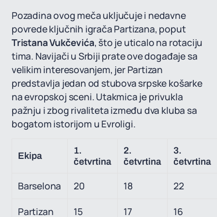
Pozadina ovog meča uključuje i nedavne
povrede ključnih igrača Partizana, poput
Tristana Vukčevića
, što je uticalo na rotaciju
tima. Navijači u Srbiji prate ove događaje sa
velikim interesovanjem, jer Partizan
predstavlja jedan od stubova srpske košarke
na evropskoj sceni. Utakmica je privukla
pažnju i zbog rivaliteta između dva kluba sa
bogatom istorijom u Evroligi.
1.
2.
3.
Ekipa
četvrtina
četvrtina
četvrtina
Barselona
20
18
22
Partizan
15
17
16