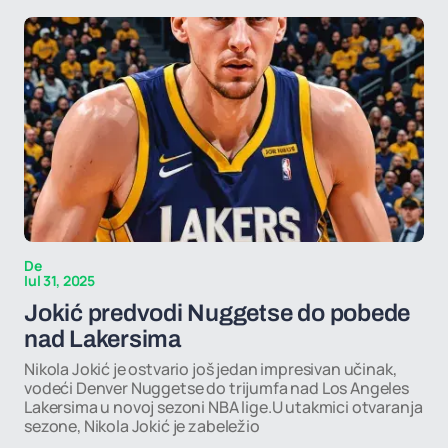
De
Iul 31, 2025
Jokić predvodi Nuggetse do pobede
nad Lakersima
Nikola Jokić je ostvario još jedan impresivan učinak,
vodeći Denver Nuggetse do trijumfa nad Los Angeles
Lakersima u novoj sezoni NBA lige.U utakmici otvaranja
sezone, Nikola Jokić je zabeležio