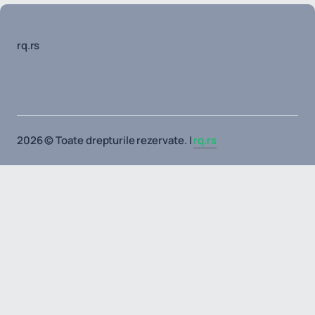
rq.rs
2026 © Toate drepturile rezervate. |
rq.rs