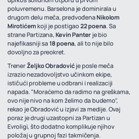
uprkos solidnom otporu u prvom
poluvremenu. Barselona je dominirala u
drugom delu meča, predvođena
Nikolom
Mirotićem
koji je postigao
22 poena
. Sa
strane Partizana,
Kevin Panter
je bio
najefikasniji sa
18 poena
, ali to nije bilo
dovoljno za preokret.
Trener
Željko Obradović
je posle meča
izrazio nezadovoljstvo učinkom ekipe,
ističući probleme u odbrani i realizaciji
napada. "Moraćemo da radimo na greškama,
ovo nije nivo na kom želimo da budemo",
rekao je Obradović u izjavi za medije. Ovaj
poraz je drugi uzastopni za Partizan u
Evroligi, što dodatno komplikuje njihov
položaj u grupnoj fazi takmičenja.