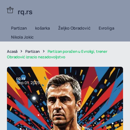
rq.rs
Partizan
košarka
Željko Obradović
Evroliga
Nikola Jokic
Acasă
Partizan
Partizan poražen u Evroligi, trener
Obradović izrazio nezadovoljstvo
rq.rs
Sep 01, 2025