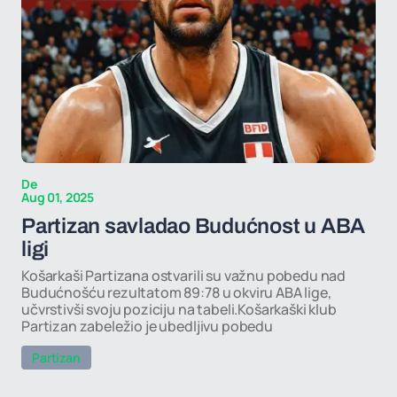
De
Aug 01, 2025
Partizan savladao Budućnost u ABA
ligi
Košarkaši Partizana ostvarili su važnu pobedu nad
Budućnošću rezultatom 89:78 u okviru ABA lige,
učvrstivši svoju poziciju na tabeli.Košarkaški klub
Partizan zabeležio je ubedljivu pobedu
Partizan