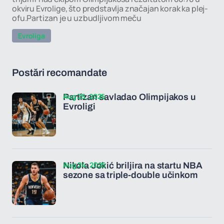
okviru Evrolige, što predstavlja značajan korak ka plej-
ofu.Partizan je u uzbudljivom meču
Evroliga
Postări recomandate
Aug 25, 2025
Partizan savladao Olimpijakos u
Evroligi
Aug 24, 2025
Nikola Jokić briljira na startu NBA
sezone sa triple-double učinkom