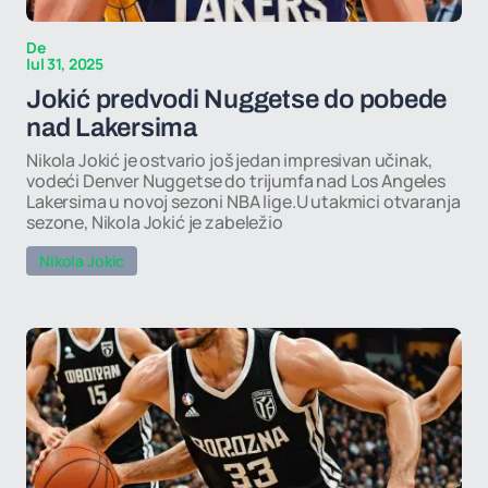
De
Iul 31, 2025
Jokić predvodi Nuggetse do pobede
nad Lakersima
Nikola Jokić je ostvario još jedan impresivan učinak,
vodeći Denver Nuggetse do trijumfa nad Los Angeles
Lakersima u novoj sezoni NBA lige.U utakmici otvaranja
sezone, Nikola Jokić je zabeležio
Nikola Jokic