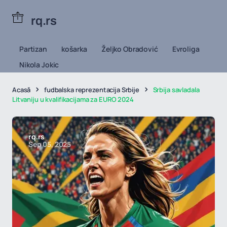
rq.rs
Partizan
košarka
Željko Obradović
Evroliga
Nikola Jokic
Acasă
fudbalska reprezentacija Srbije
Srbija savladala
Litvaniju u kvalifikacijama za EURO 2024
rq.rs
Sep 05, 2025