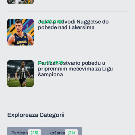
Aug 20, 2025
Jokić predvodi Nuggetse do
pobede nad Lakersima
Aug 19, 2025
Partizan ostvario pobedu u
pripremnim mečevima za Ligu
šampiona
Exploreaza Categorii
Partizan
(26)
košarka
(24)