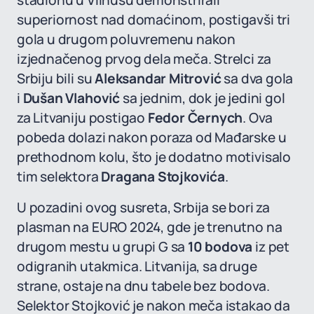
stadionu u Vilnusu demonstrirali
superiornost nad domaćinom, postigavši tri
gola u drugom poluvremenu nakon
izjednačenog prvog dela meča. Strelci za
Srbiju bili su
Aleksandar Mitrović
sa dva gola
i
Dušan Vlahović
sa jednim, dok je jedini gol
za Litvaniju postigao
Fedor Černych
. Ova
pobeda dolazi nakon poraza od Mađarske u
prethodnom kolu, što je dodatno motivisalo
tim selektora
Dragana Stojkovića
.
U pozadini ovog susreta, Srbija se bori za
plasman na EURO 2024, gde je trenutno na
drugom mestu u grupi G sa
10 bodova
iz pet
odigranih utakmica. Litvanija, sa druge
strane, ostaje na dnu tabele bez bodova.
Selektor Stojković je nakon meča istakao da