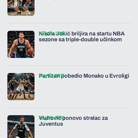
Aug 24, 2025
Nikola Jokić briljira na startu NBA
sezone sa triple-double učinkom
Aug 23, 2025
Partizan pobedio Monako u Evroligi
Aug 22, 2025
Vlahović ponovo strelac za
Juventus