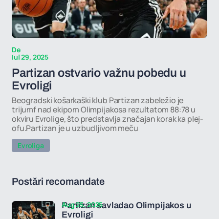
De
Iul 29, 2025
Partizan ostvario važnu pobedu u
Evroligi
Beogradski košarkaški klub Partizan zabeležio je
trijumf nad ekipom Olimpijakosa rezultatom 88:78 u
okviru Evrolige, što predstavlja značajan korak ka plej-
ofu.Partizan je u uzbudljivom meču
Evroliga
Postări recomandate
Aug 25, 2025
Partizan savladao Olimpijakos u
Evroligi