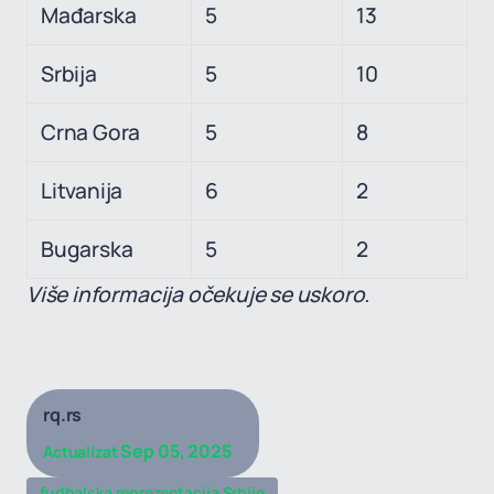
Mađarska
5
13
Srbija
5
10
Crna Gora
5
8
Litvanija
6
2
Bugarska
5
2
Više informacija očekuje se uskoro.
rq.rs
Sep 05, 2025
Actualizat
fudbalska reprezentacija Srbije