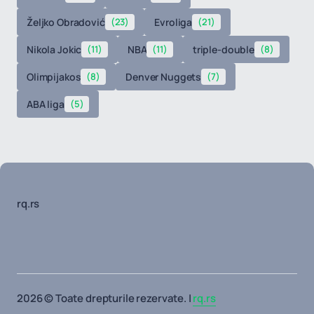
Željko Obradović
(23)
Evroliga
(21)
Nikola Jokic
(11)
NBA
(11)
triple-double
(8)
Olimpijakos
(8)
Denver Nuggets
(7)
ABA liga
(5)
rq.rs
2026 © Toate drepturile rezervate. |
rq.rs