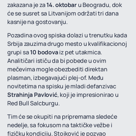
zakazana je za
14. oktobar
u Beogradu, dok
će se susret sa Litvanijom održati tri dana
kasnije na gostovanju.
Pozadina ovog spiska dolazi u trenutku kada
Srbija zauzima drugo mesto u kvalifikacionoj
grupi sa
10 bodova
iz pet utakmica.
Analitičari ističu da bi pobede u ovim
mečevima mogle obezbediti direktan
plasman, izbegavajući plej-of. Među
novitetima na spisku je mladi defanzivac
Strahinja Pavlović
, koji je impresionirao u
Red Bull Salcburgu.
Tim će se okupiti na pripremama sledeće
nedelje, sa fokusom na taktičke vežbe i
fizičku kondiciju. Stojković je pozvao