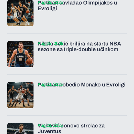
Aug 25, 2025
Partizan savladao Olimpijakos u
Evroligi
Aug 24, 2025
Nikola Jokić briljira na startu NBA
sezone sa triple-double učinkom
Aug 23, 2025
Partizan pobedio Monako u Evroligi
Aug 22, 2025
Vlahović ponovo strelac za
Juventus