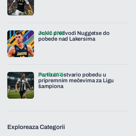
Aug 20, 2025
Jokić predvodi Nuggetse do
pobede nad Lakersima
Aug 19, 2025
Partizan ostvario pobedu u
pripremnim mečevima za Ligu
šampiona
Exploreaza Categorii