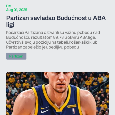
De
Aug 01, 2025
Partizan savladao Budućnost u ABA
ligi
Košarkaši Partizana ostvarili su važnu pobedu nad
Budućnošću rezultatom 89:78 u okviru ABA lige,
učvrstivši svoju poziciju na tabeli.Košarkaški klub
Partizan zabeležio je ubedljivu pobedu
Partizan