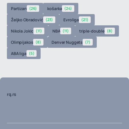
Partizan
(26)
košarka
(24)
Željko Obradović
(23)
Evroliga
(21)
Nikola Jokic
(11)
NBA
(11)
triple-double
(8)
Olimpijakos
(8)
Denver Nuggets
(7)
ABA liga
(5)
rq.rs