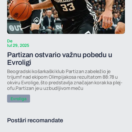
De
Iul 29, 2025
Partizan ostvario važnu pobedu u
Evroligi
Beogradski košarkaški klub Partizan zabeležio je
trijumf nad ekipom Olimpijakosa rezultatom 88:78 u
okviru Evrolige, što predstavlja značajan korak ka plej-
ofu.Partizan je u uzbudljivom meču
Evroliga
Postări recomandate