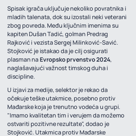
Spisak igrača uključuje nekoliko povratnika i
mladih talenata, dok su izostali neki veterani
zbog povreda. Među ključnim imenima su
kapiten Dušan Tadić, golman Predrag
Rajković i vezista Sergej Milinković-Savić.
Stojković je istakao da je cilj osigurati
plasman na
Evropsko prvenstvo 2024
,
naglašavajući važnost timskog duha i
discipline.
U izjavi za medije, selektor je rekao da
očekuje teške utakmice, posebno protiv
Mađarske koja je trenutno vodeća u grupi.
"Imamo kvalitetan tim i verujem da možemo
ostvariti pozitivne rezultate", dodao je
Stojković. Utakmica protiv Mađarske