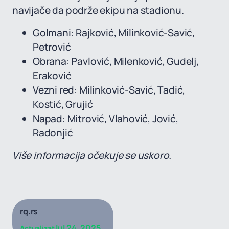
navijače da podrže ekipu na stadionu.
Golmani: Rajković, Milinković-Savić,
Petrović
Obrana: Pavlović, Milenković, Gudelj,
Eraković
Vezni red: Milinković-Savić, Tadić,
Kostić, Grujić
Napad: Mitrović, Vlahović, Jović,
Radonjić
Više informacija očekuje se uskoro.
rq.rs
Iul 24, 2025
Actualizat