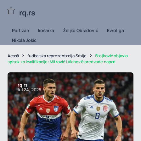
rq.rs
Partizan
košarka
Željko Obradović
Evroliga
Nikola Jokic
Acasă
fudbalska reprezentacija Srbije
Stojković objavio
spisak za kvalifikacije: Mitrović i Vlahović predvode napad
rq.rs
Iul 24, 2025