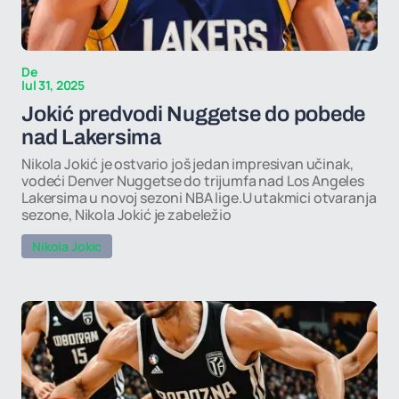
De
Iul 31, 2025
Jokić predvodi Nuggetse do pobede
nad Lakersima
Nikola Jokić je ostvario još jedan impresivan učinak,
vodeći Denver Nuggetse do trijumfa nad Los Angeles
Lakersima u novoj sezoni NBA lige.U utakmici otvaranja
sezone, Nikola Jokić je zabeležio
Nikola Jokic