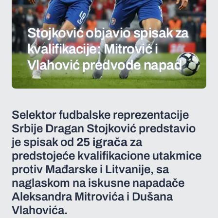
Stojković objavio spisak za
kvalifikacije: Mitrović i
Vlahović predvode napad
Selektor fudbalske reprezentacije
Srbije Dragan Stojković predstavio
je spisak od
25 igrača
za
predstojeće kvalifikacione utakmice
protiv Mađarske i Litvanije, sa
naglaskom na iskusne napadače
Aleksandra Mitrovića i Dušana
Vlahovića.