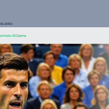
la Jokic
vom kolu US Opena