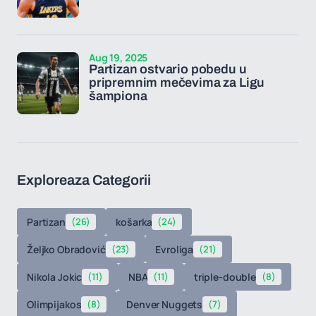
Aug 19, 2025
Partizan ostvario pobedu u
pripremnim mečevima za Ligu
šampiona
Exploreaza Categorii
Partizan
(26)
košarka
(24)
Željko Obradović
(23)
Evroliga
(21)
Nikola Jokic
(11)
NBA
(11)
triple-double
(8)
Olimpijakos
(8)
Denver Nuggets
(7)