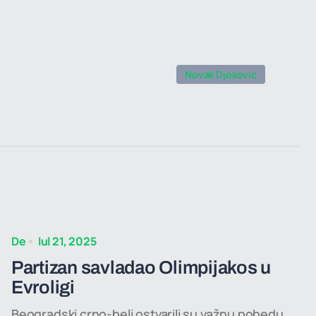
Novak Djokovic
De
Iul 21, 2025
Partizan savladao Olimpijakos u
Evroligi
Beogradski crno-beli ostvarili su važnu pobedu