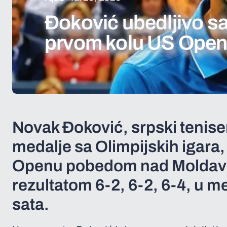
Đoković ubedljivo s
prvom kolu US Ope
Novak Đoković, srpski teniser
medalje sa Olimpijskih igara,
Openu pobedom nad Moldav
rezultatom 6-2, 6-2, 6-4, u me
sata.