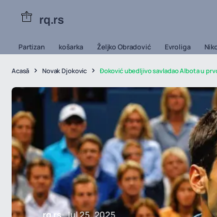
rq.rs
Partizan
košarka
Željko Obradović
Evroliga
Niko
Acasă
Novak Djokovic
Đoković ubedljivo savladao Albota u pr
rq.rs
Iul 25, 2025