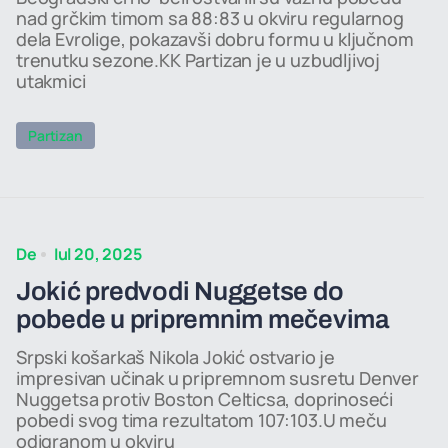
nad grčkim timom sa 88:83 u okviru regularnog
dela Evrolige, pokazavši dobru formu u ključnom
trenutku sezone.KK Partizan je u uzbudljivoj
utakmici
Partizan
De
Iul 20, 2025
Jokić predvodi Nuggetse do
pobede u pripremnim mečevima
Srpski košarkaš Nikola Jokić ostvario je
impresivan učinak u pripremnom susretu Denver
Nuggetsa protiv Boston Celticsa, doprinoseći
pobedi svog tima rezultatom 107:103.U meču
odigranom u okviru