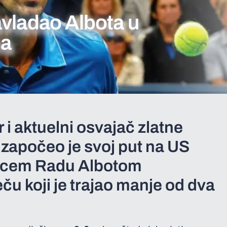
avladao Albota u
na
 i aktuelni osvajač zlatne
 započeo je svoj put na US
cem Radu Albotom
ču koji je trajao manje od dva