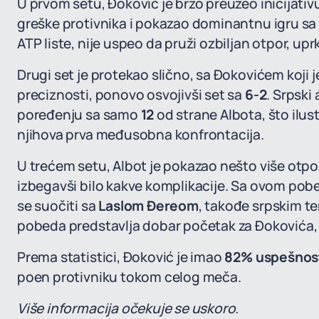
U prvom setu, Đoković je brzo preuzeo inicijativu
greške protivnika i pokazao dominantnu igru sa 
ATP liste, nije uspeo da pruži ozbiljan otpor, 
Drugi set je protekao slično, sa Đokovićem koji j
preciznosti, ponovo osvojivši set sa
6-2
. Srpski
poređenju sa samo
12
od strane Albota, što ilus
njihova prva međusobna konfrontacija.
U trećem setu, Albot je pokazao nešto više otpor
izbegavši bilo kakve komplikacije. Sa ovom pob
se suočiti sa
Laslom Đereom
, takođe srpskim te
pobeda predstavlja dobar početak za Đokovića, k
Prema statistici, Đoković je imao
82% uspešnos
poen protivniku tokom celog meča.
Više informacija očekuje se uskoro.