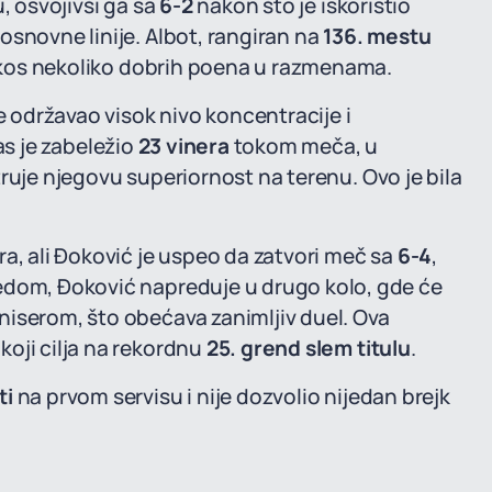
, osvojivši ga sa
6-2
nakon što je iskoristio
osnovne linije. Albot, rangiran na
136. mestu
uprkos nekoliko dobrih poena u razmenama.
e održavao visok nivo koncentracije i
 as je zabeležio
23 vinera
tokom meča, u
truje njegovu superiornost na terenu. Ovo je bila
a, ali Đoković je uspeo da zatvori meč sa
6-4
,
edom, Đoković napreduje u drugo kolo, gde će
niserom, što obećava zanimljiv duel. Ova
oji cilja na rekordnu
25. grend slem titulu
.
ti
na prvom servisu i nije dozvolio nijedan brejk